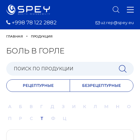
+998 78 122 2882
uz.rep@spey.eu
ГЛАВНАЯ
ПРОДУКЦИЯ
БОЛЬ В ГОРЛЕ
РЕЦЕПТУРНЫЕ
БЕЗРЕЦЕПТУРНЫЕ
А
Б
В
Г
Д
З
И
К
Л
М
Н
О
П
Р
С
Т
Ф
Ц