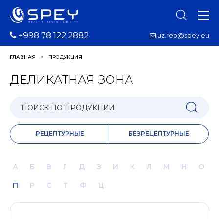
+998 78 122 2882
uz.rep@spey.eu
ГЛАВНАЯ
ПРОДУКЦИЯ
ДЕЛИКАТНАЯ ЗОНА
РЕЦЕПТУРНЫЕ
БЕЗРЕЦЕПТУРНЫЕ
А
Б
В
Г
Д
З
И
К
Л
М
Н
О
П
Р
С
Т
Ф
Ц