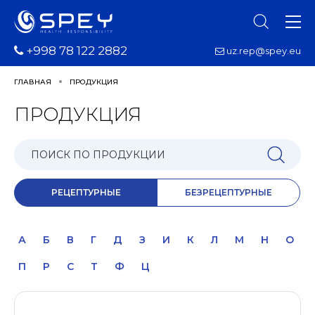
+998 78 122 2882
uz.rep@spey.eu
ГЛАВНАЯ
ПРОДУКЦИЯ
ПРОДУКЦИЯ
РЕЦЕПТУРНЫЕ
БЕЗРЕЦЕПТУРНЫЕ
А
Б
В
Г
Д
З
И
К
Л
М
Н
О
П
Р
С
Т
Ф
Ц