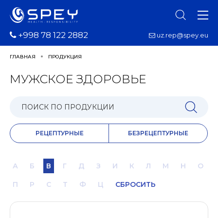
+998 78 122 2882
uz.rep@spey.eu
ГЛАВНАЯ
ПРОДУКЦИЯ
МУЖСКОЕ ЗДОРОВЬЕ
РЕЦЕПТУРНЫЕ
БЕЗРЕЦЕПТУРНЫЕ
А
Б
В
Г
Д
З
И
К
Л
М
Н
О
П
Р
С
Т
Ф
Ц
СБРОСИТЬ