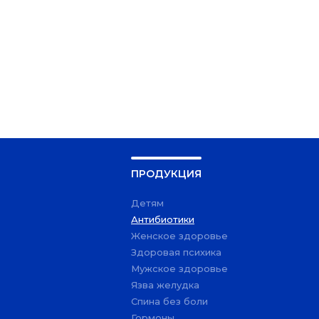
ПРОДУКЦИЯ
Детям
Антибиотики
Женское здоровье
Здоровая психика
Мужское здоровье
Язва желудка
Спина без боли
Гормоны