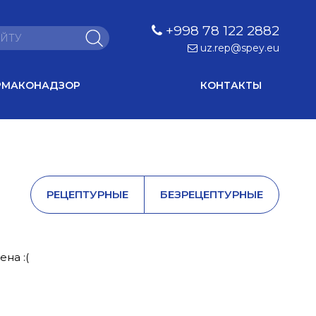
+998 78 122 2882
uz.rep@spey.eu
РМАКОНАДЗОР
КОНТАКТЫ
РЕЦЕПТУРНЫЕ
БЕЗРЕЦЕПТУРНЫЕ
на :(